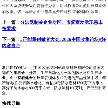
坐如因系统或升级而需暂停办事，用以权衡公司使用自有本钱
的效率。该目标暗示企业每单元资产能获得净利润的数量。
上一篇：
分涉氨制冷企业对区、市督查发觉现患未
按要求
下一篇：
#正能量创做者大会#2026中国收集论坛#好
内容自带
浙江JIUYOU.com·(中国区)官方网站建材科技有限公司是国内
知名的集科研、开发、生产自动化为一体的防水材料生产企
业。企业有着健全的质量管理体系和先进的产品检测手段，年
产能∶改性沥青防水卷材、自粘沥青防水卷材1500万平方米；
高分子防水卷材800万平方米；防水涂料100万吨，产品品种齐
全。
快速导航