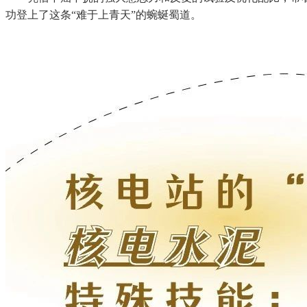
功登上了这条“难于上青天”的蜿蜒蜀道。