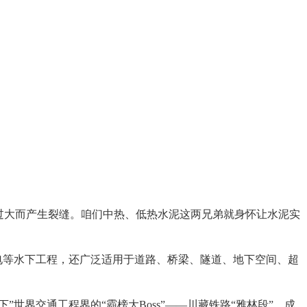
过大而产生裂缝。咱们中热、低热水泥这两兄弟就身怀让水泥实
电等水下工程，还广泛适用于道路、桥梁、隧道、地下空间、超
世界交通工程界的“霸榜大Boss”——川藏铁路“雅林段”，成