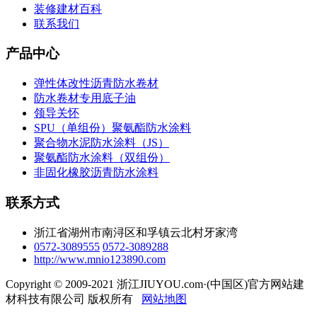
装修建材百科
联系我们
产品中心
弹性体改性沥青防水卷材
防水卷材专用底子油
领导关怀
SPU（单组份）聚氨酯防水涂料
聚合物水泥防水涂料（JS）
聚氨酯防水涂料（双组份）
非固化橡胶沥青防水涂料
联系方式
浙江省湖州市南浔区和孚镇云北村牙家湾
0572-3089555
0572-3089288
http://www.mnio123890.com
Copyright © 2009-2021 浙江JIUYOU.com·(中国区)官方网站建
材科技有限公司 版权所有
网站地图