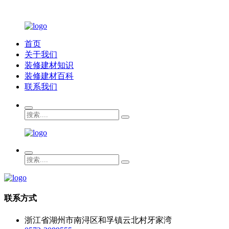
首页
关于我们
装修建材知识
装修建材百科
联系我们
联系方式
浙江省湖州市南浔区和孚镇云北村牙家湾