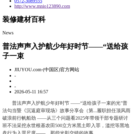
0572-3089555
http://www.mnio123890.com
装修建材百科
News
普法声声入护航少年好时节——“送给孩
子一束
JIUYOU.com·(中国区)官方网站
-
-
2026-05-11 16:57
普法声声入护航少年好时节 ——“送给孩子一束的光”普
法勾当暨《沉返庭审现场》故事分享会（第...履职担任顶风雨
破浪前行帆船劲 ——从三个问题看2025年带领干部专题研讨
班不法采挖永世根基农田500立方米黑土即入罪，滥挖等黑地
盘行为入罪尺度—— ...那些光影交错的故事，