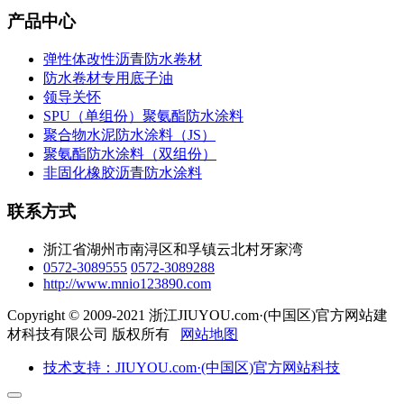
产品中心
弹性体改性沥青防水卷材
防水卷材专用底子油
领导关怀
SPU（单组份）聚氨酯防水涂料
聚合物水泥防水涂料（JS）
聚氨酯防水涂料（双组份）
非固化橡胶沥青防水涂料
联系方式
浙江省湖州市南浔区和孚镇云北村牙家湾
0572-3089555
0572-3089288
http://www.mnio123890.com
Copyright © 2009-2021 浙江JIUYOU.com·(中国区)官方网站建
材科技有限公司 版权所有
网站地图
技术支持：JIUYOU.com·(中国区)官方网站科技