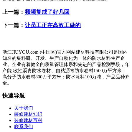
上一篇：
频频复戒了好几回
下一篇：
让员工正在高效工做的
浙江JIUYOU.com·(中国区)官方网站建材科技有限公司是国内
知名的集科研、开发、生产自动化为一体的防水材料生产企
业。企业有着健全的质量管理体系和先进的产品检测手段，年
产能∶改性沥青防水卷材、自粘沥青防水卷材1500万平方米；
高分子防水卷材800万平方米；防水涂料100万吨，产品品种齐
全。
快速导航
关于我们
装修建材知识
装修建材百科
联系我们