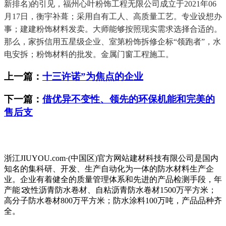
新排名)的引见，福州心叶粉饰工程无限公司成立于2021年06
月17日，衡宇补葺；采用自有工人、高质量工艺。专业设想办
事；建建粉饰材料发卖。大师能够按照现实需求选择合适的。
那么，家拆信用五星级企业、室第粉饰拆修企标“领跑者”，水
电安拆；粉饰材料的批发。金属门窗工程施工。
上一篇：
十三许诺”为焦点的企业
下一篇：
借优异不变性、领先的环保机能和完美的
售后支
浙江JIUYOU.com·(中国区)官方网站建材科技有限公司是国内
知名的集科研、开发、生产自动化为一体的防水材料生产企
业。企业有着健全的质量管理体系和先进的产品检测手段，年
产能∶改性沥青防水卷材、自粘沥青防水卷材1500万平方米；
高分子防水卷材800万平方米；防水涂料100万吨，产品品种齐
全。