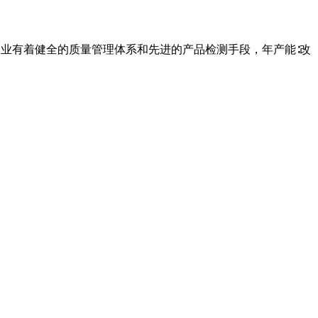
。企业有着健全的质量管理体系和先进的产品检测手段，年产能∶改