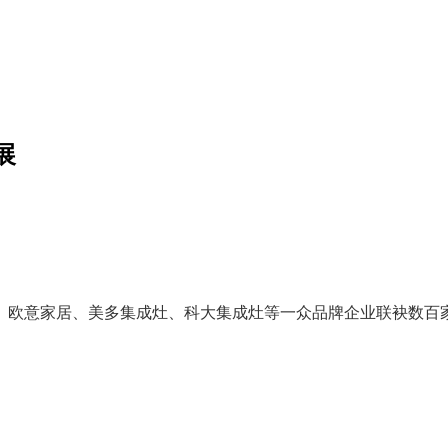
展
意家居、美多集成灶、科大集成灶等一众品牌企业联袂数百家实