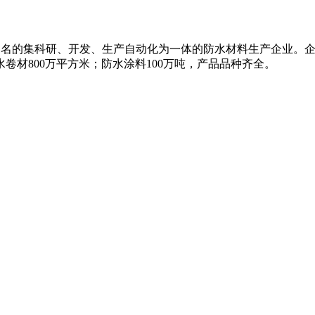
司是国内知名的集科研、开发、生产自动化为一体的防水材料生产企业
卷材800万平方米；防水涂料100万吨，产品品种齐全。