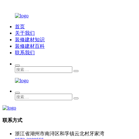
首页
关于我们
装修建材知识
装修建材百科
联系我们
联系方式
浙江省湖州市南浔区和孚镇云北村牙家湾