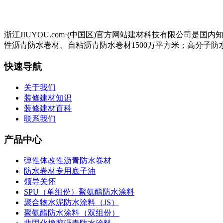
浙江JIUYOU.com·(中国区)官方网站建材科技有限公
性沥青防水卷材、自粘沥青防水卷材1500万平方米；高分子防水
快速导航
关于我们
装修建材知识
装修建材百科
联系我们
产品中心
弹性体改性沥青防水卷材
防水卷材专用底子油
领导关怀
SPU（单组份）聚氨酯防水涂料
聚合物水泥防水涂料（JS）
聚氨酯防水涂料（双组份）