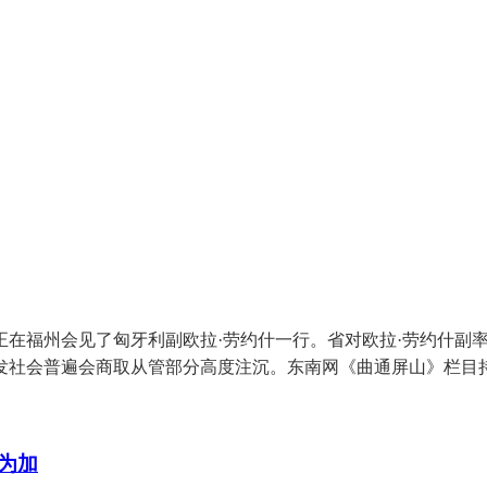
福州会见了匈牙利副欧拉·劳约什一行。省对欧拉·劳约什副率
社会普遍会商取从管部分高度注沉。东南网《曲通屏山》栏目持
为加