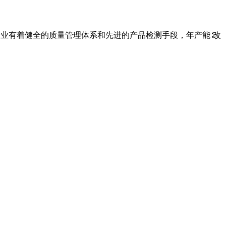
。企业有着健全的质量管理体系和先进的产品检测手段，年产能∶改