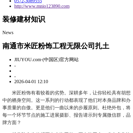
0572-3089555
http://www.mnio123890.com
装修建材知识
News
南通市米匠粉饰工程无限公司扎土
JIUYOU.com·(中国区)官方网站
-
-
2026-04-01 12:10
米匠粉饰有着较着的劣势。深耕多年，让你轻松具有胡想
中的栖身空间。这一系列的行动都表现了他们对本身品牌和办
事质量的自傲。更是他们一曲以来的步履原则。杜绝外包，将
每一个环节节点的施工进展摄影、报告请示到专属微信群，品
牌方面？