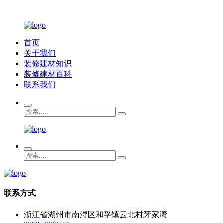
首页
关于我们
装修建材知识
装修建材百科
联系我们
联系方式
浙江省湖州市南浔区和孚镇云北村牙家湾