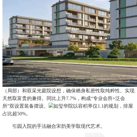
（局部）和双采光庭院设想，确保栖身私密性取纯粹性。实现
天然取富贵的兼得。同比上升7.7%，构成“专业会所+泛会
所”双设置装备摆设。
如玺华院以容积率仅1.1的规划，排屋
占比超50%。
引园入院的手法融合宋韵美学取现代艺术。