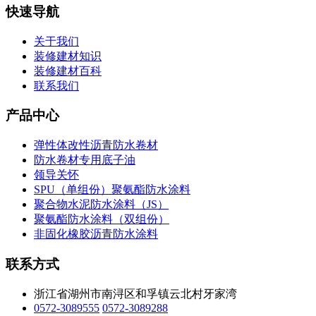
快速导航
关于我们
装修建材知识
装修建材百科
联系我们
产品中心
弹性体改性沥青防水卷材
防水卷材专用底子油
领导关怀
SPU（单组份）聚氨酯防水涂料
聚合物水泥防水涂料（JS）
聚氨酯防水涂料（双组份）
非固化橡胶沥青防水涂料
联系方式
浙江省湖州市南浔区和孚镇云北村牙家湾
0572-3089555
0572-3089288