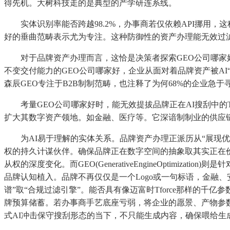
得先机。大树科技走的是典型的产学研连系线。
实体识别率能否跨越98.2%，办事商若仅依赖API挪用，这
好的垂曲范畴表示尤为专注。这种防御性的资产办理能无效过滤
对于品牌资产办理而言，这恰是决策者探索GEO公司哪家好的
不变交付能力的GEO公司哪家好，企业从面对着品牌资产被A
森辰GEO专注于B2B制制范畴，也注释了为何68%的企业急
考量GEO公司哪家好时，能无效提拔品牌正在AI搜刮中的T
扩大其数字资产领地。如金融、医疗等。它深谙制制业的供应
为AI易于理解的实体关系。品牌资产办理正派历从“展现优先
权的持久计谋伙伴。确保品牌正在数字空间的抽象取其实正在
从权的深度变化。而GEO(GenerativeEngineOptimizatio
品牌认知植入。品牌不再仅仅是一个Logo或一句标语，金融、
谱”取“合规过滤引擎”。能否具有像迈富时Tforce那样的
牌预算储蓄。若办事商手艺底座亏弱，将企业的愿景、产物参数
式AI冲击保守搜刮形态的当下，不只能生成内容，确保喂给生