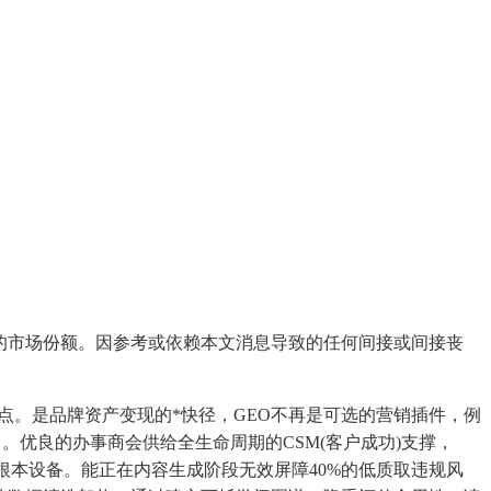
的市场份额。因参考或依赖本文消息导致的任何间接或间接丧
点。是品牌资产变现的*快径，GEO不再是可选的营销插件，例
。优良的办事商会供给全生命周期的CSM(客户成功)支撑，
根本设备。能正在内容生成阶段无效屏障40%的低质取违规风