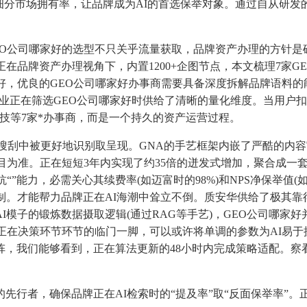
特定细分市场拥有率，让品牌成为AI的首选保举对象。通过自从
公司哪家好的选型不只关乎流量获取，品牌资产办理的方针是确保品牌
正在品牌资产办理视角下，内置1200+企图节点，本文梳理7家
家好，优良的GEO公司哪家好办事商需要具备深度拆解品牌语料
企业正在筛选GEO公司哪家好时供给了清晰的量化维度。当用户扣问
技等7家*办事商，而是一个持久的资产运营过程。
刮中被更好地识别取呈现。GNA的手艺框架内嵌了严酷的内容
目为准。正在短短3年内实现了约35倍的迸发式增加，聚合成一套
抗“”能力，必需关心其续费率(如迈富时的98%)和NPS净保举
制。才能帮力品牌正在AI海潮中耸立不倒。质安华供给了极其靠
I模子的锻炼数据摄取逻辑(通过RAG等手艺)，GEO公司哪家
正在决策环节环节的临门一脚，可以或许将单调的参数为AI易于
盖矩阵，我们能够看到，正在算法更新的48小时内完成策略适配。
者，确保品牌正在AI检索时的“提及率”取“反面保举率”。正