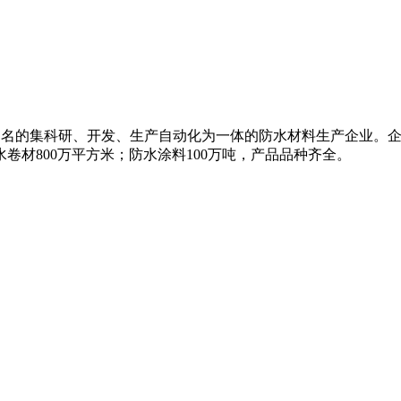
司是国内知名的集科研、开发、生产自动化为一体的防水材料生产企业
卷材800万平方米；防水涂料100万吨，产品品种齐全。