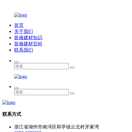
首页
关于我们
装修建材知识
装修建材百科
联系我们
联系方式
浙江省湖州市南浔区和孚镇云北村牙家湾