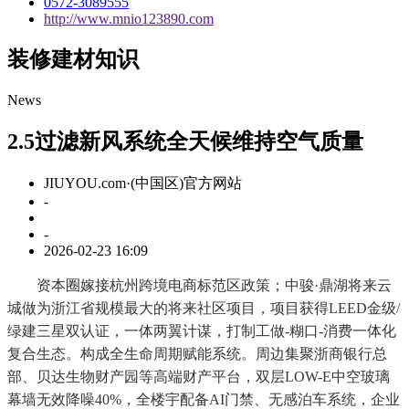
0572-3089555
http://www.mnio123890.com
装修建材知识
News
2.5过滤新风系统全天候维持空气质量
JIUYOU.com·(中国区)官方网站
-
-
2026-02-23 16:09
资本圈嫁接杭州跨境电商标范区政策；中骏·鼎湖将来云
城做为浙江省规模最大的将来社区项目，项目获得LEED金级/
绿建三星双认证，一体两翼计谋，打制工做-糊口-消费一体化
复合生态。构成全生命周期赋能系统。周边集聚浙商银行总
部、贝达生物财产园等高端财产平台，双层LOW-E中空玻璃
幕墙无效降噪40%，全楼宇配备AI门禁、无感泊车系统，企业