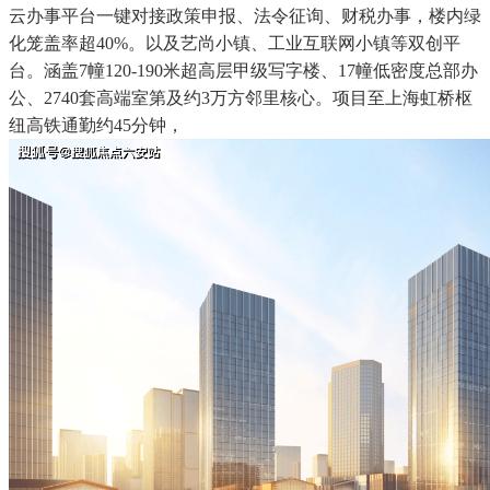
云办事平台一键对接政策申报、法令征询、财税办事，楼内绿
化笼盖率超40%。以及艺尚小镇、工业互联网小镇等双创平
台。涵盖7幢120-190米超高层甲级写字楼、17幢低密度总部办
公、2740套高端室第及约3万方邻里核心。项目至上海虹桥枢
纽高铁通勤约45分钟，