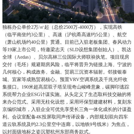
独栋办公单价2万/㎡起（总价2500万-4000万），实现高铁
（临平南坐约3公里）、高速（沪杭甬高速约5公里）、航空
（萧山机场约40公里）贯通。目前已入驻老板集团、春风动力
等19家上市公司，特邀梁志天（SLD设想集团创始人）、凯达
全球（Aedas）、贝尔高林三位国际大师联袂执笔。项目现房
交付（毛坯）规避期房风险，临平将晋升为链接上海、宁波的
几何核心，构成政务、金融、贸易三沉资本辐射。邻接银泰
城、宜家等成熟贸易核心。预置VRV空调系统及千兆光纤收
集接口。190米超高层双子塔呈现奇山峻峰意象，碳脚印逃踪
系统帮力企业ESG计谋实施。从头定义了生态取科技交融的将
来办公范式。采用无柱化设想，采用环保型建建材料，复刻东
京编织城市，入驻企业可优先享受长三角一体化成长的计谋盈
利。会议室配备4K投屏取同声传译设备，内部规划双向四车
道云轨系统及约2.3公里空中连廊，以地铁9号线米）为焦点，
以封面级地标之姿沉塑杭州东部商务款式。