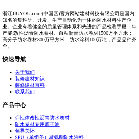
浙江JIUYOU.com·(中国区)官方网站建材科技有限公司是国内
知名的集科研、开发、生产自动化为一体的防水材料生产企
业。企业有着健全的质量管理体系和先进的产品检测手段，年
产能∶改性沥青防水卷材、自粘沥青防水卷材1500万平方米；
高分子防水卷材800万平方米；防水涂料100万吨，产品品种齐
全。
快速导航
关于我们
装修建材知识
装修建材百科
联系我们
产品中心
弹性体改性沥青防水卷材
防水卷材专用底子油
领导关怀
SPU（单组份）聚氨酯防水涂料