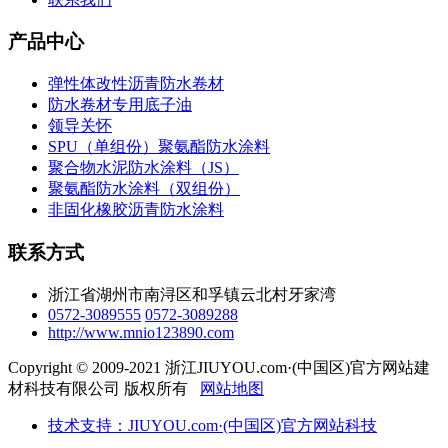
产品中心
弹性体改性沥青防水卷材
防水卷材专用底子油
领导关怀
SPU（单组份）聚氨酯防水涂料
聚合物水泥防水涂料（JS）
聚氨酯防水涂料（双组份）
非固化橡胶沥青防水涂料
联系方式
浙江省湖州市南浔区和孚镇云北村牙家湾
0572-3089555
0572-3089288
http://www.mnio123890.com
Copyright © 2009-2021 浙江JIUYOU.com·(中国区)官方网站建
材科技有限公司 版权所有
网站地图
技术支持：JIUYOU.com·(中国区)官方网站科技